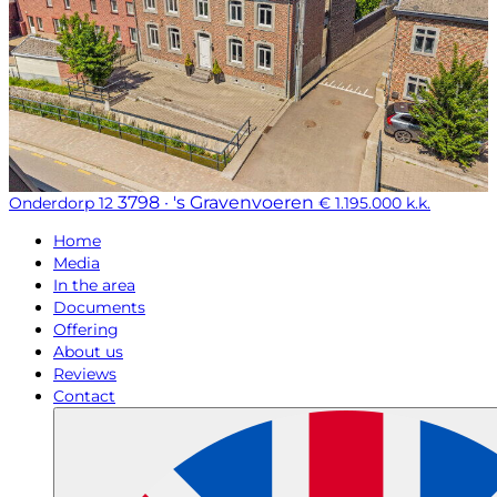
3798 · 's Gravenvoeren
Onderdorp 12
€ 1.195.000 k.k.
Home
Media
In the area
Documents
Offering
About us
Reviews
Contact