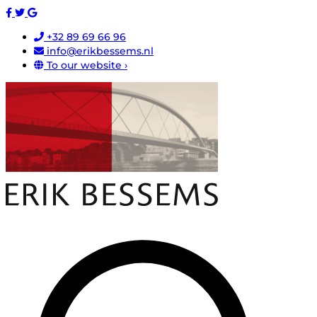
+32 89 69 66 96
info@erikbessems.nl
To our website ›