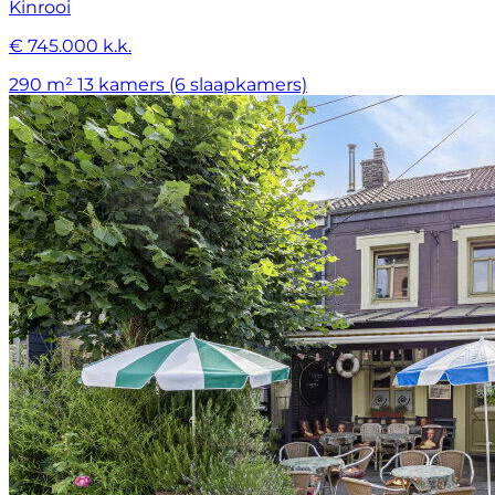
Kinrooi
€ 745.000 k.k.
290 m²
13 kamers (6 slaapkamers)