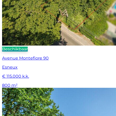
Beschikbaar
Avenue Montefiore 90
Esneux
€ 115.000 k.k.
800 m²