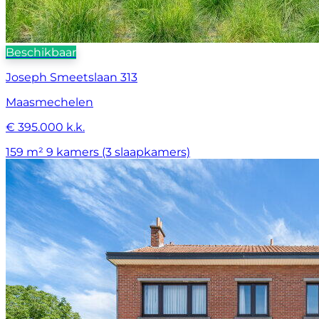
Beschikbaar
Joseph Smeetslaan 313
Maasmechelen
€ 395.000 k.k.
159 m²
9 kamers (3 slaapkamers)