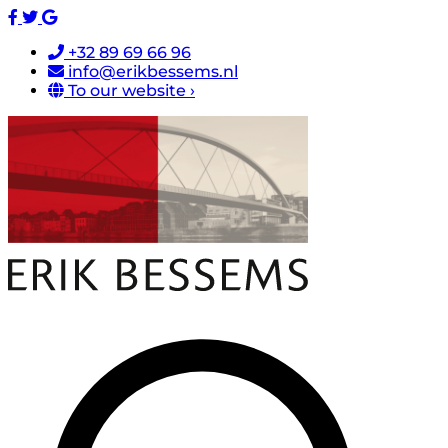
+32 89 69 66 96
info@erikbessems.nl
To our website ›