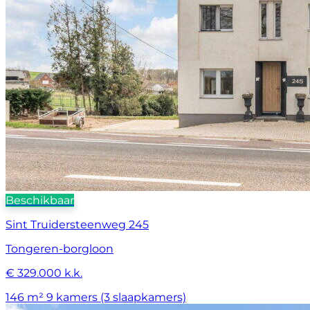
Beschikbaar
Sint Truidersteenweg 245
Tongeren-borgloon
€ 329.000 k.k.
146 m²
9 kamers (3 slaapkamers)