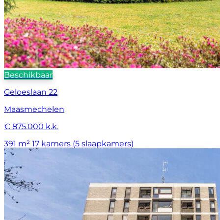
Beschikbaar
Geloeslaan 22
Maasmechelen
€ 875.000 k.k.
391 m²
17 kamers (5 slaapkamers)