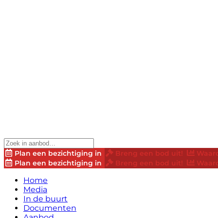
Plan een bezichtiging in
Breng een bod uit!
Waard
Plan een bezichtiging in
Breng een bod uit!
Waard
Home
Media
In de buurt
Documenten
Aanbod