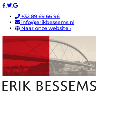
+32 89 69 66 96
info@erikbessems.nl
Naar onze website ›